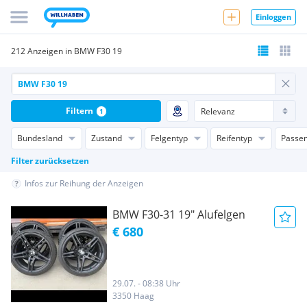
Einloggen
212 Anzeigen in BMW F30 19
Filtern
1
Bundesland
Zustand
Felgentyp
Reifentyp
Passen
Filter zurücksetzen
Infos zur Reihung der Anzeigen
BMW F30-31 19" Alufelgen
€ 680
29.07. - 08:38 Uhr
3350 Haag