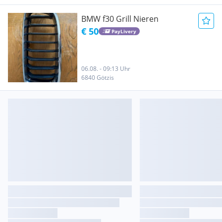
BMW f30 Grill Nieren
€ 50
PayLivery
06.08. - 09:13 Uhr
6840 Götzis