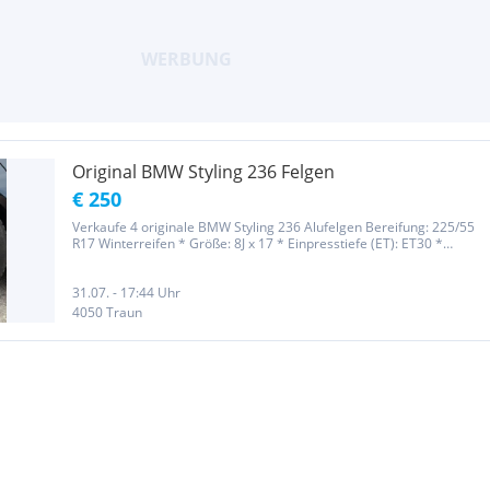
Original BMW Styling 236 Felgen
€ 250
Verkaufe 4 originale BMW Styling 236 Alufelgen Bereifung: 225/55
R17 Winterreifen * Größe: 8J x 17 * Einpresstiefe (ET): ET30 *
Lochkreis: 5x120 * Nabenbohrung: 72,6 mm *DOT 3619 Passend
für verschiedene BMW Modelle (z. B. 5er F10/F11) Besichtigung...
31.07. - 17:44 Uhr
4050 Traun