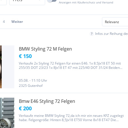
Anzeigen mit Käuferschutz und Versand
4
Weiter
Infos zur Reihung d
BMW Styling 72 M Felgen
€ 150
Verkaufe 2x Styling 72 Felgen für einen E46. 1x 8.5Jx18 ET 50 mit
255/35 DOT 23/23 1x 8Jx18 ET 47 mit 225/40 DOT 31/24 Beiden
Felgen haben Winterreifen oben. Falken Eurowinter HS02, Profil ist
noch gut, wurden meines Wissens nach 2 Winter gefahren....
05.08. - 11:10 Uhr
2325 Gutenhof
Bmw E46 Styling 72 Felgen
€ 200
Verkaufe meine BMW Styling 72,da ich mir ein neues KFZ zugelegt
habe. Felgengröße: Hinten 8,5Jx18 ET50 Vorne 8x18 ET47 Die
Felgen wurden vor kurzem aufbereitet, jedoch noch nicht