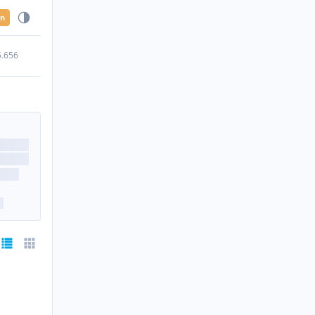
en
5.656