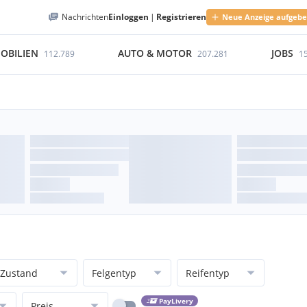
Nachrichten
Einloggen
|
Registrieren
Neue Anzeige aufgeb
OBILIEN
AUTO & MOTOR
JOBS
112.789
207.281
1
Zustand
Felgentyp
Reifentyp
PayLivery
Preis