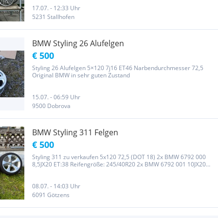
beschichtet. Auf Anfrage kann das auch gerne gemacht werden! Bei
weiteren...
17.07. - 12:33 Uhr
5231 Stallhofen
BMW Styling 26 Alufelgen
€ 500
Styling 26 Alufelgen 5×120 7j16 ET46 Narbendurchmesser 72,5
Original BMW in sehr guten Zustand
15.07. - 06:59 Uhr
9500 Dobrova
BMW Styling 311 Felgen
€ 500
Styling 311 zu verkaufen 5x120 72,5 (DOT 18) 2x BMW 6792 000
8,5JX20 ET:38 Reifengröße: 245/40R20 2x BMW 6792 001 10JX20
ET:51 Reifengröße: 275/35R20 Waren auf einen BMW X5 Pirelli
PZERO Runflat Felgen haben Randsteinschaden
08.07. - 14:03 Uhr
6091 Götzens