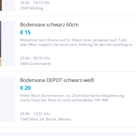
29.06. - 14:15 Uhr
2340 Mödling
Bodenvase schwarz 60cm
€ 15
Mitnahme nach Krems und St. Pölten, bzw. zeitweise nach Tulln
oder Wien möglich. Versand extra. Haftung für den Versand liegt bei
Käufer_in. Keine Garantie, Umtausch oder Rückgabe.
25.06. - 09:35 Uhr
3484 Grafenwörth
Bodenvase DEPOT schwarz-weiß
€ 20
Höhe: 46cm Durchmesser: ca. 23cm Eine kleine Absplitterung
(siehe Foto) Der Preis ist nicht verhandelbar NP: 40€
24.06. - 13:31 Uhr
1040 Wien, 04. Bezirk, Wieden