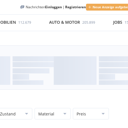
Nachrichten
Einloggen
|
Registrieren
Neue Anzeige aufgeb
OBILIEN
AUTO & MOTOR
JOBS
112.679
205.899
1
Zustand
Material
Preis