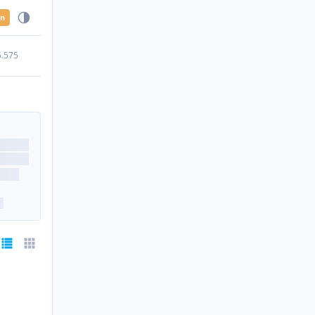
en
5.575