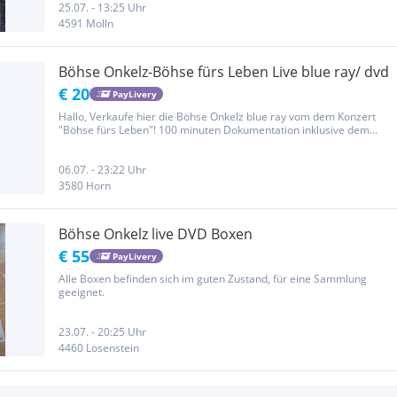
25.07. - 13:25 Uhr
4591 Molln
Böhse Onkelz-Böhse fürs Leben Live blue ray/ dvd
€ 20
PayLivery
Hallo, Verkaufe hier die Böhse Onkelz blue ray vom dem Konzert
"Böhse fürs Leben"! 100 minuten Dokumentation inklusive dem
Konzert!! Keine beschädigungen!! Bin für Fragen und Angebote
offen!!! Privatverkauf! Keine Garantie und Gewährleistung! Keine...
06.07. - 23:22 Uhr
3580 Horn
Böhse Onkelz live DVD Boxen
€ 55
PayLivery
Alle Boxen befinden sich im guten Zustand, für eine Sammlung
geeignet.
23.07. - 20:25 Uhr
4460 Losenstein