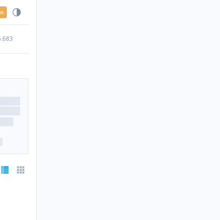
en
5.683