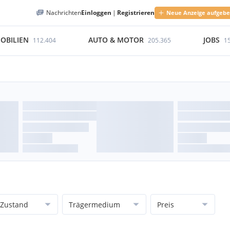
Nachrichten
Einloggen
|
Registrieren
Neue Anzeige aufgeb
OBILIEN
AUTO & MOTOR
JOBS
112.404
205.365
1
Zustand
Trägermedium
Preis