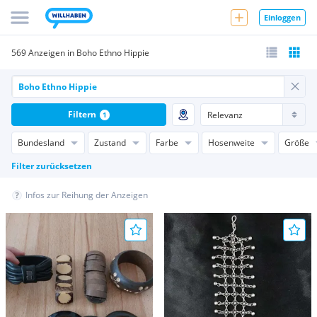
Einloggen
569 Anzeigen in Boho Ethno Hippie
Filtern
1
Bundesland
Zustand
Farbe
Hosenweite
Größe
Filter zurücksetzen
Infos zur Reihung der Anzeigen