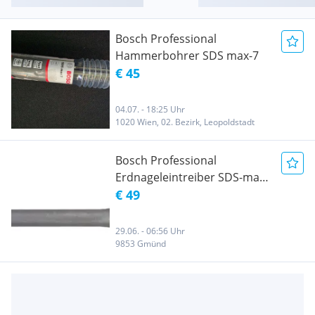
Bosch Professional
Hammerbohrer SDS max-7
€ 45
04.07. - 18:25 Uhr
1020 Wien, 02. Bezirk, Leopoldstadt
Bosch Professional
Erdnageleintreiber SDS-max
(Ø 13 mm)
€ 49
29.06. - 06:56 Uhr
9853 Gmünd