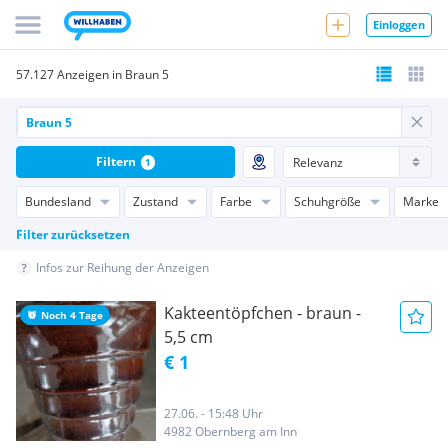
Einloggen
57.127 Anzeigen in Braun 5
Filtern
1
Bundesland
Zustand
Farbe
Schuhgröße
Marke
Filter zurücksetzen
Infos zur Reihung der Anzeigen
Kakteentöpfchen - braun -
Noch 4 Tage
5,5 cm
€ 1
27.06. - 15:48 Uhr
4982 Obernberg am Inn