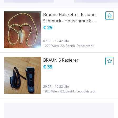
Braune Halskette - Brauner
Schmuck - Holzschmuck -
Goldschmuck - Erdtöne -
€ 25
Spike Anhänger - Lang
jewelrybycarmal 5 von 5
07.08. - 12:42 Uhr
Sternen
1220 Wien, 22. Bezirk, Donaustadt
BRAUN 5 Rasierer
€ 35
29.07. - 19:22 Uhr
1020 Wien, 02. Bezirk, Leopoldstadt