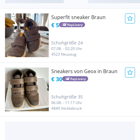
Superfit sneaker Braun
€ 5
PayLivery
Schuhgröße 24
07.08. - 02:20 Uhr
4523 Neuzeug
Sneakers von Geox in Braun
€ 30
PayLivery
Schuhgröße 35
06.08. - 11:17 Uhr
4840 Vöcklabruck