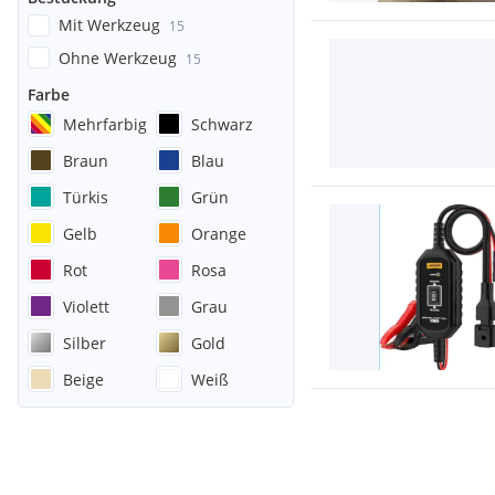
Mit Werkzeug
15
Ohne Werkzeug
15
Farbe
Mehrfarbig
Schwarz
Braun
Blau
Türkis
Grün
Gelb
Orange
Rot
Rosa
Violett
Grau
Silber
Gold
Beige
Weiß