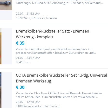
Fahrzeuge. 1/4" und 5/16". Abholung in 1070 Wien, bei Versand,
Porto 3 Euro. Privatverkauf ohne Garantie, Gewährleistung oder
Rückgabe.
22.07. - 21:53 Uhr
1070 Wien, 07. Bezirk, Neubau
Bremskolben-Rücksteller Satz - Bremsen
Werkzeug - komplett
€ 35
Verkaufe einen Bremskolben-Rückstellwerkzeug-Satz im
praktischen Kunststoffkoffer. Ideal zum Zurückdrehen und
Zurückdrücken von Bremskolben beim Wechsel der hinteren
01.07. - 23:37 Uhr
Bremsbeläge. Enthält mehrere Adapter für verschiedene
8041 Graz
Fahrzeugmarken sowie Druckspindel...
COTA Bremskolbenrücksteller Set 13-tlg. Universal
Bremsen Werkzeug
€ 30
Verkaufe ein 13-teiliges COTA Universal Bremskolbenrücksteller
Set im Koffer. Ideal zum Zurückstellen von Bremskolben bei
Scheibenbremsen, passend für viele Fahrzeugmarken. Perfekt für
23.07. - 12:58 Uhr
Hobbyschrauber oder Werkstatt. Guter gebrauchter Zustand,
3100 Ratzersdorf an der Traisen
vollständig...