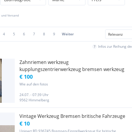
z und Versand
4
5
6
7
8
9
Weiter
Infos zur Reihung d
Zahnriemen werkzeug
kupplungszentrierwerkzeug bremsen werkzeug
€ 100
Wie auf den fotos
24.07. - 07:39 Uhr
9562 Himmelberg
Vintage Werkzeug Bremsen britische Fahrzeuge
€ 10
Unipart RD 936745 Bremsen-Einstellwerkzeug für britische