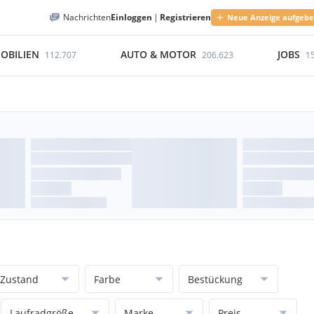
Nachrichten
Einloggen
|
Registrieren
Neue Anzeige aufgeb
OBILIEN
AUTO & MOTOR
JOBS
112.707
206.623
1
Zustand
Farbe
Bestückung
Laufradgröße
Marke
Preis