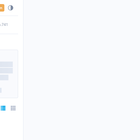
en
5.741