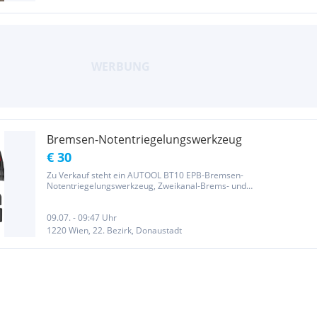
Bremsen-Notentriegelungswerkzeug
€ 30
Zu Verkauf steht ein AUTOOL BT10 EPB-Bremsen-
Notentriegelungswerkzeug, Zweikanal-Brems- und
Rückfahrsteuerung zum Lösen und Zurücksetzen der elektronischen
Parkbremse, Parkbremsen-Werkzeug für Autos Keine Garantie,
Reklamation oder Rückgabe möglich...
09.07. - 09:47 Uhr
1220 Wien, 22. Bezirk, Donaustadt