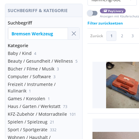
SUCHBEGRIFF & KATEGORIE
PayLivery
Anzeigen mit Käuferschut
Suchbegriff
Filter zurücksetzen
Zurück
1
2
3
Kategorie
Baby / Kind
4
Beauty / Gesundheit / Wellness
5
Bücher / Filme / Musik
3
Computer / Software
3
Freizeit / Instrumente /
Kulinarik
1
Games / Konsolen
1
Haus / Garten / Werkstatt
73
KFZ-Zubehör / Motorradteile
101
Spielen / Spielzeug
21
Sport / Sportgeräte
332
Wohnen / Haushalt /