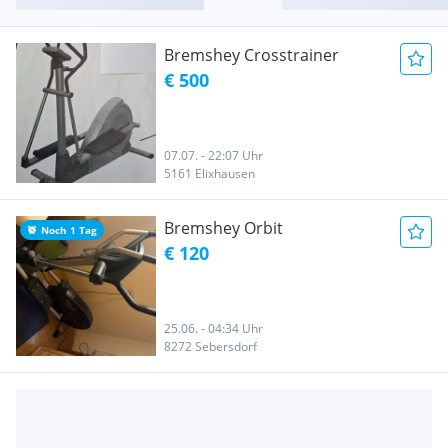
Bremshey Crosstrainer
€ 500
07.07. - 22:07 Uhr
5161 Elixhausen
Bremshey Orbit
Noch 1 Tag
€ 120
25.06. - 04:34 Uhr
8272 Sebersdorf