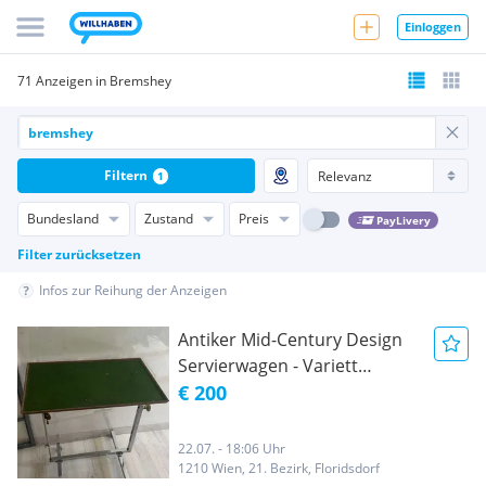
Einloggen
71 Anzeigen in Bremshey
Filtern
1
Bundesland
Zustand
Preis
PayLivery
Filter zurücksetzen
Infos zur Reihung der Anzeigen
Antiker Mid-Century Design
Servierwagen - Variett
Bremshey für Bremshey &
€ 200
Co., 1966
22.07. - 18:06 Uhr
1210 Wien, 21. Bezirk, Floridsdorf