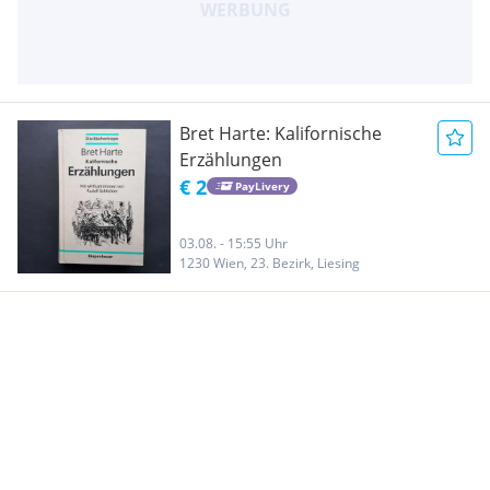
Bret Harte: Kalifornische
Erzählungen
€ 2
PayLivery
03.08. - 15:55 Uhr
1230 Wien, 23. Bezirk, Liesing