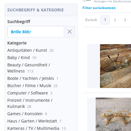
Anzeigen mit Käuferschut
Filter zurücksetzen
SUCHBEGRIFF & KATEGORIE
Zurück
1
2
3
Suchbegriff
Kategorie
Antiquitäten / Kunst
20
Baby / Kind
10
Beauty / Gesundheit /
Wellness
113
Boote / Yachten / Jetskis
1
Bücher / Filme / Musik
25
Computer / Software
3
Freizeit / Instrumente /
Kulinarik
28
Games / Konsolen
6
Haus / Garten / Werkstatt
7
Kameras / TV / Multimedia
13