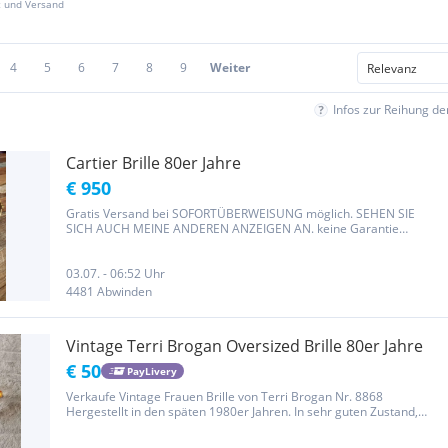
z und Versand
4
5
6
7
8
9
Weiter
Infos zur Reihung d
Cartier Brille 80er Jahre
€ 950
Gratis Versand bei SOFORTÜBERWEISUNG möglich. SEHEN SIE
SICH AUCH MEINE ANDEREN ANZEIGEN AN. keine Garantie
bzw.Rückgaberecht da Privatperson. Es wird Ausnahmslos Nichts
Zurückgenommen bzw.Rückerstattet und Sie Erlären Sich mit dem
Kauf als...
03.07. - 06:52 Uhr
4481 Abwinden
Vintage Terri Brogan Oversized Brille 80er Jahre
€ 50
PayLivery
Verkaufe Vintage Frauen Brille von Terri Brogan Nr. 8868
Hergestellt in den späten 1980er Jahren. In sehr guten Zustand,
Schrift und Druckmuster noch erhalten, Scharniere und Kunststoff
ebenfalls guter Zustand! Maße und Details sind auf den Bildern...