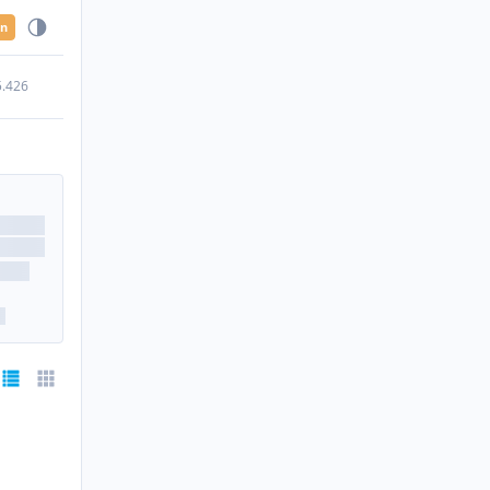
en
5.426