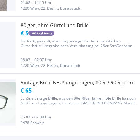
01.08. - 14:15 Uhr
1220 Wien, 22. Bezirk, Donaustadt
80iger Jahre Gürtel und Brille
€ 5
PayLivery
Für Party gekauft, aber nie getragen Gürtel in neonfarben
Glitzerbrille Übergabe nach Vereinbarung bei 26er Straßenbahn
Station Saikogasse. Versand über Paylivery möglich.
08.07. - 07:07 Uhr
1220 Wien, 22. Bezirk, Donaustadt
Vintage Brille NEU! ungetragen, 80er / 90er Jahre
€ 65
Schöne vintage Brille, aus den 80er/90er Jahren. Die Brille ist noch
NEU!!! und ungetragen. Hersteller: GMC TREND COMPANY Modell:
316 Masse: (siehe Bilder) ☆ Schau auch meine weiteren Angebote
;-) Ein Ö.-Post Versand wäre möglich, bitte anfragen.
25.07. - 07:38 Uhr
9478 Schweiz