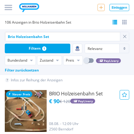
Einloggen
106 Anzeigen in Brio Holzeisenbahn Set
Filtern
1
Bundesland
Zustand
Preis
PayLivery
Filter zurücksetzen
Infos zur Reihung der Anzeigen
BRIO Holzeisenbahn Set
Neuer Preis
€ 90
€ 120
PayLivery
08.08. - 12:09 Uhr
2560 Berndorf