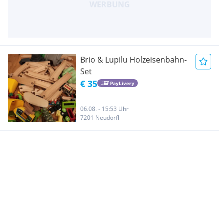
Brio & Lupilu Holzeisenbahn-
Set
€ 35
PayLivery
06.08. - 15:53 Uhr
7201 Neudörfl