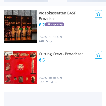
Videokassetten BASF
Broadcast
€ 2
PayLivery
30.06. - 13:11 Uhr
4400 Steyr
Cutting Crew - Broadcast
€ 5
30.06. - 06:06 Uhr
6773 Vandans