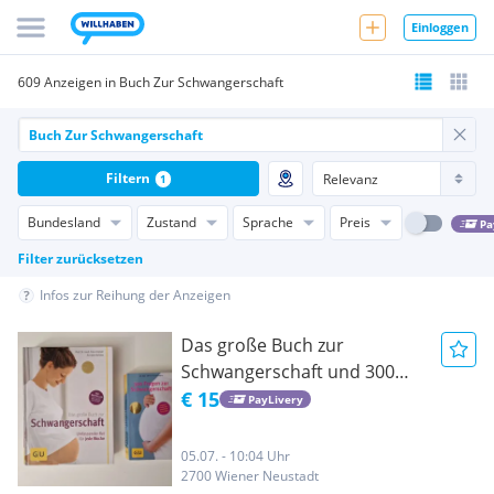
Einloggen
609 Anzeigen in Buch Zur Schwangerschaft
Filtern
1
Bundesland
Zustand
Sprache
Preis
Pa
Filter zurücksetzen
Infos zur Reihung der Anzeigen
Das große Buch zur
Schwangerschaft und 300
Fragen zur Schwangerschaft
€ 15
PayLivery
05.07. - 10:04 Uhr
2700 Wiener Neustadt