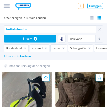
Einloggen
625 Anzeigen in Buffalo London
Filtern
1
Bundesland
Zustand
Farbe
Schuhgröße
Hosenw
Filter zurücksetzen
Infos zur Reihung der Anzeigen