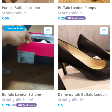
Pumps Buffalo London
Buffalo London Pumps
Schuhgröße 39
Schuhgröße 39
€ 55
€ 25
PayLivery
Neuer Preis
Buffalo London Schuhe
Damenschuh Buffalo London
Schuhgröße bis 36
Schuhgröße 38
€ 79
€ 80
€ 5
PayLivery