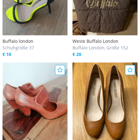
Buffalo london
Weste Buffalo London
Schuhgröße 37
Buffalo London, Größe 152
€ 10
€ 20