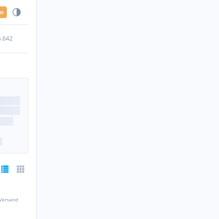
en
5.642
 Versand