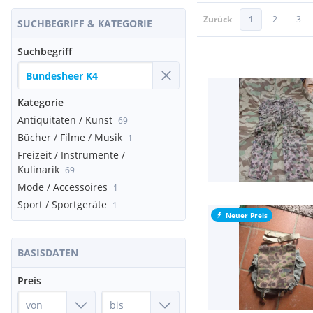
Zurück
1
2
3
SUCHBEGRIFF & KATEGORIE
Suchbegriff
Kategorie
Antiquitäten / Kunst
69
Bücher / Filme / Musik
1
Freizeit / Instrumente /
Kulinarik
69
Mode / Accessoires
1
Sport / Sportgeräte
1
Neuer Preis
BASISDATEN
Preis