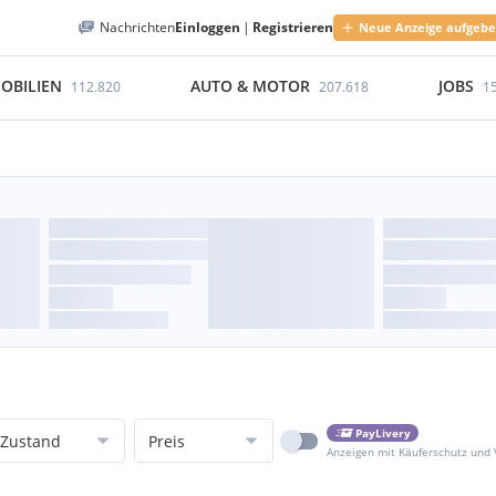
Nachrichten
Einloggen
|
Registrieren
Neue Anzeige aufgeb
OBILIEN
AUTO & MOTOR
JOBS
112.820
207.618
1
PayLivery
Zustand
Preis
Anzeigen mit Käuferschutz und