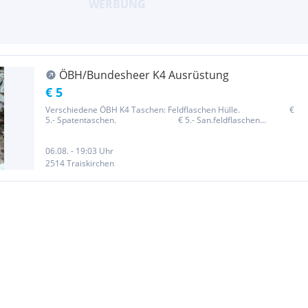
ÖBH/Bundesheer K4 Ausrüstung
€ 5
Verschiedene ÖBH K4 Taschen: Feldflaschen Hülle. €
5.- Spatentaschen. € 5.- San.feldflaschen
Hülle. € 12.- Helmbezug. € 25.-...
06.08. - 19:03 Uhr
2514 Traiskirchen