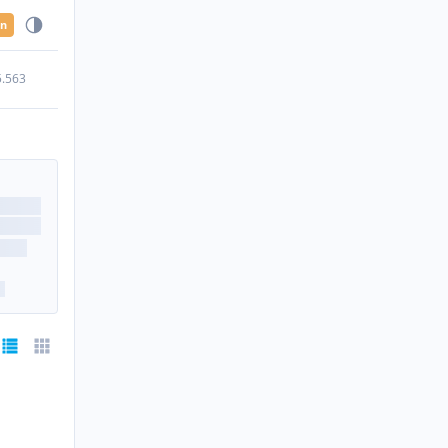
en
5.563