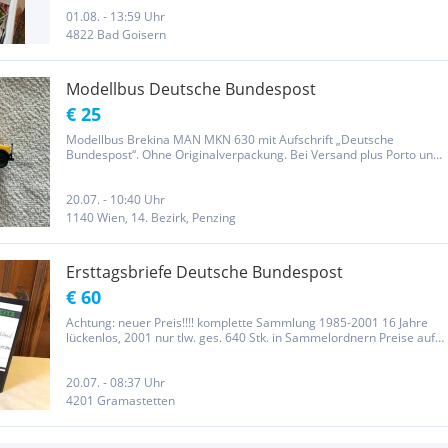
01.08. - 13:59 Uhr
4822 Bad Goisern
Modellbus Deutsche Bundespost
€ 25
Modellbus Brekina MAN MKN 630 mit Aufschrift „Deutsche
Bundespost“. Ohne Originalverpackung. Bei Versand plus Porto und
Verpackung. Keine Garantie und keine Rücknahme.
20.07. - 10:40 Uhr
1140 Wien, 14. Bezirk, Penzing
Ersttagsbriefe Deutsche Bundespost
€ 60
Achtung: neuer Preis!!!! komplette Sammlung 1985-2001 16 Jahre
lückenlos, 2001 nur tlw. ges. 640 Stk. in Sammelordnern Preise auf
div. Internetplattformen: € 1 - 1,50/Brief bzw. € 15 - 25/ Jahr Abgabe
nur komplette Sammlung Preis: € 165,- (Versandkosten...
20.07. - 08:37 Uhr
4201 Gramastetten