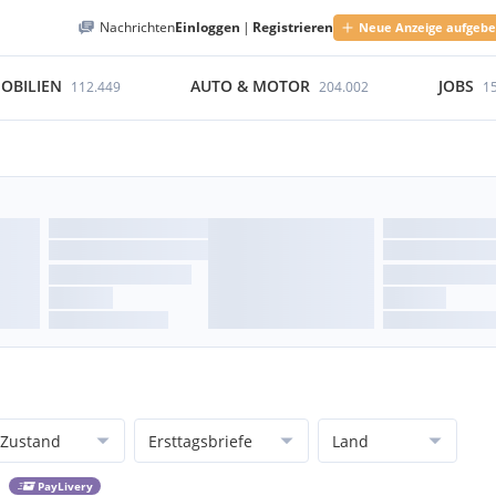
Nachrichten
Einloggen
|
Registrieren
Neue Anzeige aufgeb
OBILIEN
AUTO & MOTOR
JOBS
112.449
204.002
1
Zustand
Ersttagsbriefe
Land
PayLivery