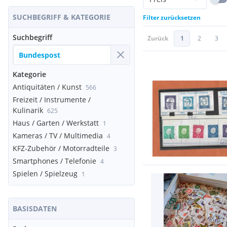
SUCHBEGRIFF & KATEGORIE
Filter zurücksetzen
Suchbegriff
Zurück
1
2
3
Kategorie
Antiquitäten / Kunst
566
Freizeit / Instrumente /
Kulinarik
625
Haus / Garten / Werkstatt
1
Kameras / TV / Multimedia
4
KFZ-Zubehör / Motorradteile
3
Smartphones / Telefonie
4
Spielen / Spielzeug
1
BASISDATEN