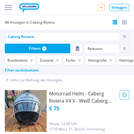
Einloggen
48 Anzeigen in Caberg Riviera
Filtern
1
Bundesland
Zustand
Farbe
Helmgröße
Helmtyp
Filter zurücksetzen
Infos zur Reihung der Anzeigen
Motorrad Helm - Caberg
Riviera V4 X - Weiß Caberg
Riviera V4 - Größe M
€ 75
Heute, 12:00 Uhr
1110 Wien, 11. Bezirk, Simmering