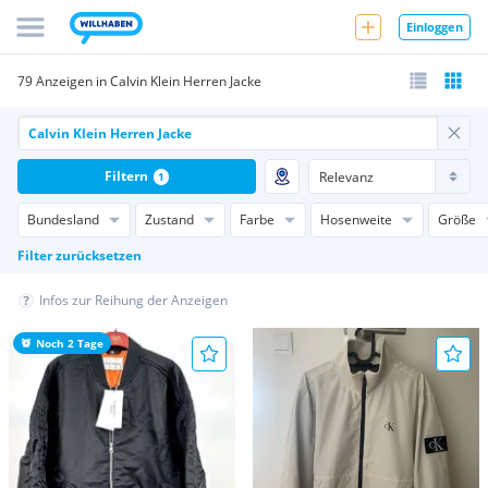
Einloggen
79 Anzeigen in Calvin Klein Herren Jacke
Filtern
1
Bundesland
Zustand
Farbe
Hosenweite
Größe
Filter zurücksetzen
Infos zur Reihung der Anzeigen
Noch 2 Tage