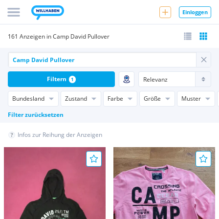
Einloggen
161 Anzeigen in Camp David Pullover
Filtern
1
Bundesland
Zustand
Farbe
Größe
Muster
Filter zurücksetzen
Infos zur Reihung der Anzeigen