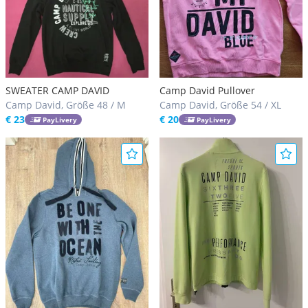
SWEATER CAMP DAVID
Camp David Pullover
Camp David, Größe 48 / M
Camp David, Größe 54 / XL
€ 23
€ 20
PayLivery
PayLivery