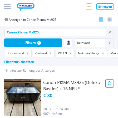
Einloggen
45 Anzeigen in Canon Pixma Mx925
Filtern
1
Bundesland
Zustand
WLAN
Netzwerkfähig
Mark
Filter zurücksetzen
Infos zur Reihung der Anzeigen
Canon PIXMA MX925 (Defekt/
Bastler) + 16 NEUE
Ersatzpatronen
€ 30
28.07. - 06:24 Uhr
9074 Höflein