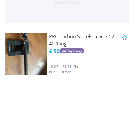
PRC Carbon Sattelstütze 27,2
400lang
€ 50
PayLivery
19.07. - 21:41 Uhr
6073 Sistrans