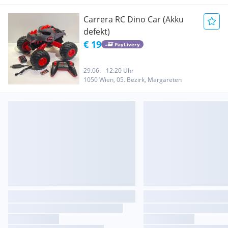
Carrera RC Dino Car (Akku
defekt)
€ 19
PayLivery
29.06. - 12:20 Uhr
1050 Wien, 05. Bezirk, Margareten