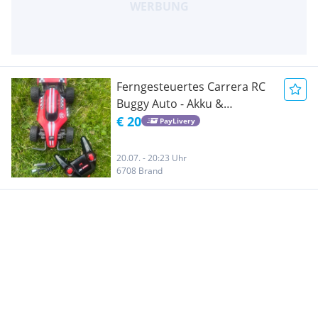
Ferngesteuertes Carrera RC
Buggy Auto - Akku &
Fernbedienung
€ 20
PayLivery
20.07. - 20:23 Uhr
6708 Brand