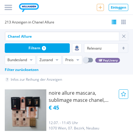
Einloggen
213 Anzeigen in Chanel Allure
Filtern
1
Bundesland
Zustand
Preis
PayLivery
Filter zurücksetzen
Infos zur Reihung der Anzeigen
noire allure mascara,
sublimage masce chanel,
chanel noir allure damen
€ 45
original-angebot!
12.07. - 11:45 Uhr
1070 Wien, 07. Bezirk, Neubau