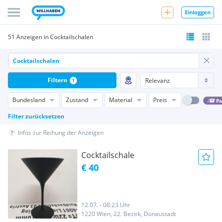
Einloggen
51 Anzeigen in Cocktailschalen
Filtern
1
Bundesland
Zustand
Material
Preis
Pa
Filter zurücksetzen
Infos zur Reihung der Anzeigen
Cocktailschale
€ 40
12.07. - 08:23 Uhr
1220 Wien, 22. Bezirk, Donaustadt