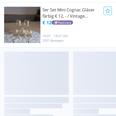
5er Set Mini Cognac Gläser
färbig € 12, - / Vintage
Cognac Gläser /
€ 12
PayLivery
Cognacschwenker kaufen /
Cognac Gläser kaufen /
10.07. - 14:21 Uhr
Vintage Gläser kaufen
3331 Kematen