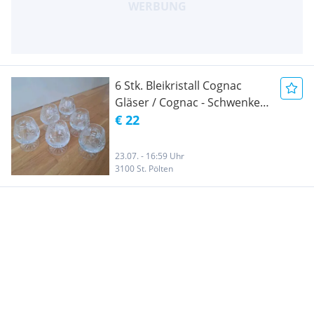
6 Stk. Bleikristall Cognac
Gläser / Cognac - Schwenker
/ Whiskey Glas (Vintage)
€ 22
23.07. - 16:59 Uhr
3100 St. Pölten