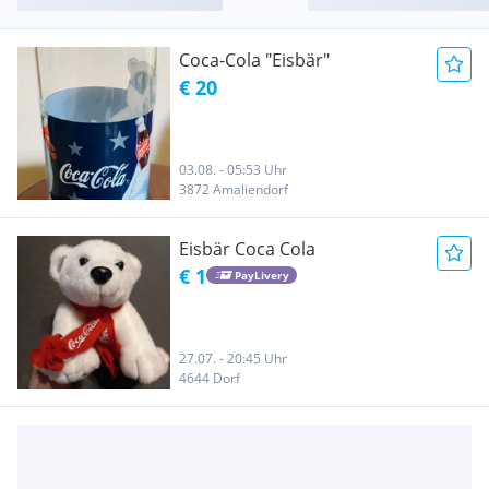
Coca-Cola "Eisbär"
€ 20
03.08. - 05:53 Uhr
3872 Amaliendorf
Eisbär Coca Cola
€ 1
PayLivery
27.07. - 20:45 Uhr
4644 Dorf