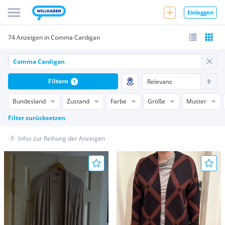
Einloggen
74 Anzeigen in Comma Cardigan
Filtern
1
Bundesland
Zustand
Farbe
Größe
Muster
Filter zurücksetzen
Infos zur Reihung der Anzeigen