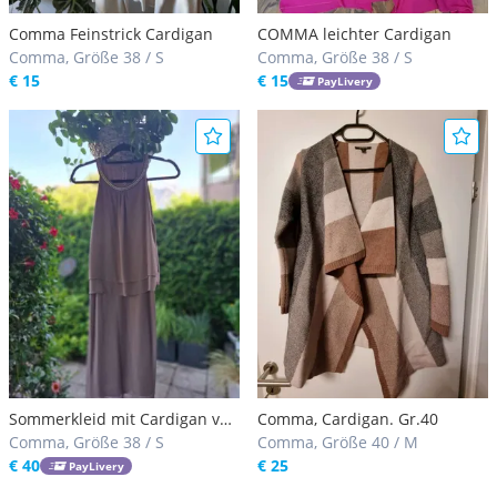
Comma Feinstrick Cardigan
COMMA leichter Cardigan
Comma, Größe 38 / S
Comma, Größe 38 / S
€ 15
€ 15
PayLivery
Sommerkleid mit Cardigan von
Comma, Cardigan. Gr.40
Comma
Comma, Größe 38 / S
Comma, Größe 40 / M
€ 40
€ 25
PayLivery