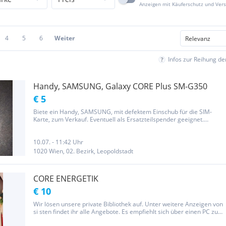
Anzeigen mit Käuferschutz und Ver
4
5
6
Weiter
Infos zur Reihung d
Handy, SAMSUNG, Galaxy CORE Plus SM-G350
€ 5
Biete ein Handy, SAMSUNG, mit defektem Einschub für die SIM-
Karte, zum Verkauf. Eventuell als Ersatzteilspender geeignet.
Privatangebot. VP: € 5,-- Besichtigung / Abholung in 1020 Wien,
Kleingartenverein Wasserwiese, Nähe Stadionallee. Postversand...
10.07. - 11:42 Uhr
1020 Wien, 02. Bezirk, Leopoldstadt
CORE ENERGETIK
€ 10
Wir lösen unsere private Bibliothek auf. Unter weitere Anzeigen von
si sten findet ihr alle Angebote. Es empfiehlt sich über einen PC zu
stöbern, da man so, nach Sachgebieten auswählen kann, was am