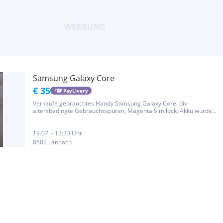
Samsung Galaxy Core
€ 35
PayLivery
Verkaufe gebrauchtes Handy Samsung Galaxy Core, div
altersbedingte Gebrauchsspuren, Magenta Sim lock, Akku wurde
vor ca. 1,5 Jahren getauscht mit Zubehör wie am Foto abzugeben.
19.07. - 13:33 Uhr
8502 Lannach