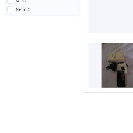
Ja
83
Nein
7