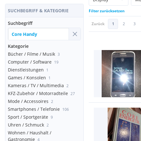
SUCHBEGRIFF & KATEGORIE
Filter zurücksetzen
Suchbegriff
Zurück
1
2
3
Kategorie
Bücher / Filme / Musik
3
Computer / Software
19
Dienstleistungen
1
Games / Konsolen
1
Kameras / TV / Multimedia
2
KFZ-Zubehör / Motorradteile
27
Mode / Accessoires
2
Smartphones / Telefonie
106
Sport / Sportgeräte
9
Uhren / Schmuck
2
Wohnen / Haushalt /
Gastronomie
4