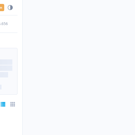
en
5.656