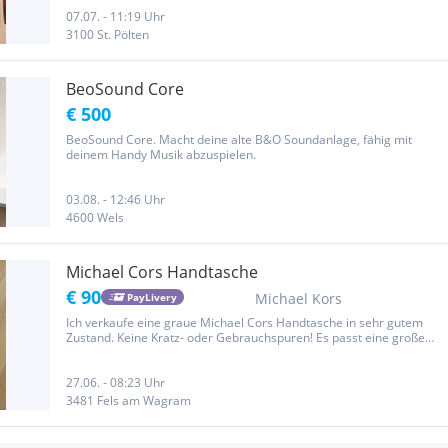
Handy leider nicht funktioniert. Wenn ihr ein bestimmtes...
07.07. - 11:19 Uhr
3100 St. Pölten
BeoSound Core
€ 500
BeoSound Core. Macht deine alte B&O Soundanlage, fähig mit
deinem Handy Musik abzuspielen.
03.08. - 12:46 Uhr
4600 Wels
Michael Cors Handtasche
€ 90
Michael Kors
PayLivery
Ich verkaufe eine graue Michael Cors Handtasche in sehr gutem
Zustand. Keine Kratz- oder Gebrauchspuren! Es passt eine große
Geldbörse, Handy, etc. rein. Rechnung vorhanden Keine Garantie
oder Gewährleistung da Privatverkauf.
27.06. - 08:23 Uhr
3481 Fels am Wagram