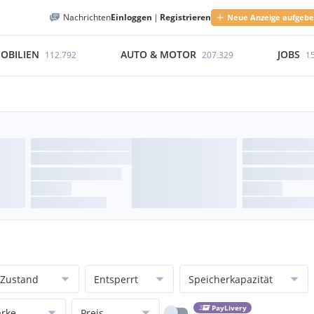
Nachrichten
Einloggen
|
Registrieren
Neue Anzeige aufgeb
OBILIEN
AUTO & MOTOR
JOBS
112.792
207.329
1
Zustand
Entsperrt
Speicherkapazität
PayLivery
rke
Preis