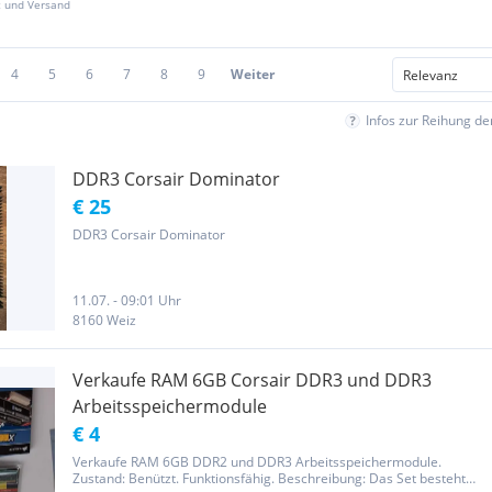
z und Versand
4
5
6
7
8
9
Weiter
Infos zur Reihung d
DDR3 Corsair Dominator
€ 25
DDR3 Corsair Dominator
11.07. - 09:01 Uhr
8160 Weiz
Verkaufe RAM 6GB Corsair DDR3 und DDR3
Arbeitsspeichermodule
€ 4
Verkaufe RAM 6GB DDR2 und DDR3 Arbeitsspeichermodule.
Zustand: Benützt. Funktionsfähig. Beschreibung: Das Set besteht