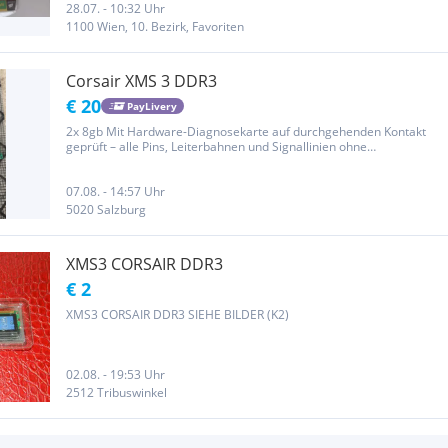
aus: 2x 2GB Corsair XMS3 CMS4GX3M2A1600C9 (DDR3) 4x 512MB
28.07. - 10:32 Uhr
Corsair ValueSelect VS512MB533D2 (DDR2) Verkauf nur im Set
1100 Wien, 10. Bezirk, Favoriten
(Alle Module wie...
Corsair XMS 3 DDR3
€ 20
PayLivery
2x 8gb Mit Hardware-Diagnosekarte auf durchgehenden Kontakt
geprüft – alle Pins, Leiterbahnen und Signallinien ohne
Beschädigung oder Kurzschluss
07.08. - 14:57 Uhr
5020 Salzburg
XMS3 CORSAIR DDR3
€ 2
XMS3 CORSAIR DDR3 SIEHE BILDER (K2)
02.08. - 19:53 Uhr
2512 Tribuswinkel