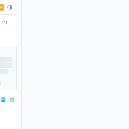
en
5.621