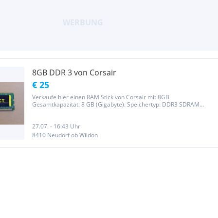
8GB DDR 3 von Corsair
€ 25
Verkaufe hier einen RAM Stick von Corsair mit 8GB
Gesamtkapazität: 8 GB (Gigabyte). Speichertyp: DDR3 SDRAM
Geschwindigkeit: 1333 MHz Latenz (Timing): CL9 Stick hat bis zum
Ausbau einwandfrei funktioniert.
27.07. - 16:43 Uhr
8410 Neudorf ob Wildon