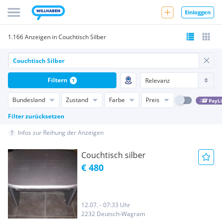
Einloggen
1.166 Anzeigen in Couchtisch Silber
Filtern
1
Bundesland
Zustand
Farbe
Preis
PayL
Filter zurücksetzen
Infos zur Reihung der Anzeigen
Couchtisch silber
€ 480
12.07. - 07:33 Uhr
2232 Deutsch-Wagram