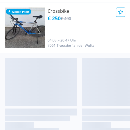
Crossbike
Neuer Preis
€ 250
€ 400
04.08. - 20:47 Uhr
7061 Trausdorf an der Wulka