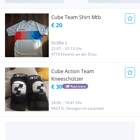
Cube Team Shirt Mtb
€ 20
Größe L
22.07. - 07:13 Uhr
9710 Feistritz an der Drau
Cube Action Team
Kneeschützer
€ 30
PayLivery
28.06. - 10:41 Uhr
9423 St. Georgen im Lavanttal