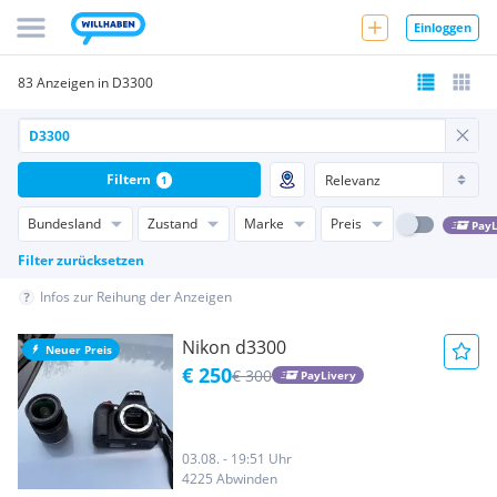
Einloggen
83 Anzeigen in D3300
Filtern
1
Bundesland
Zustand
Marke
Preis
PayL
Filter zurücksetzen
Infos zur Reihung der Anzeigen
Nikon d3300
Neuer Preis
€ 250
€ 300
PayLivery
03.08. - 19:51 Uhr
4225 Abwinden