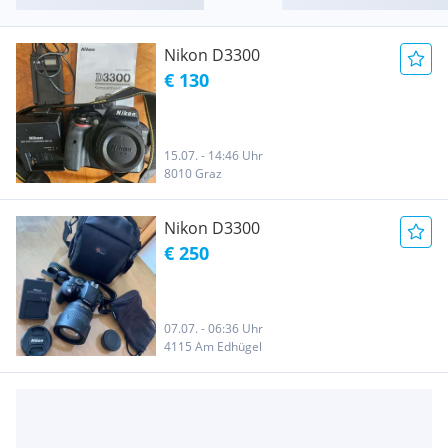
Nikon D3300
€ 130
15.07. - 14:46 Uhr
8010 Graz
Nikon D3300
€ 250
07.07. - 06:36 Uhr
4115 Am Edhügel