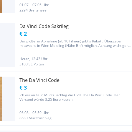
01.07. - 07:05 Uhr
2294 Breitensee
Da Vinci Code Sakrileg
€ 2
Bei größerer Abnahme (ab 10 Filmen) gibt's Rabatt. Übergabe
mittwochs in Wien Meidling (Nähe Bhf) möglich. Achtung wichtiger
Hinweis! Der Verkauf erfolgt unter Ausschluss jeglicher
Gewährleistung von Garantie und Rücknahme.
Heute, 12:43 Uhr
3100 St. Pölten
The Da Vinci Code
€ 3
Ich verkaufe in Mürzzuschlag die DVD The Da Vinci Code. Der
Versand würde 3,25 Euro kosten.
06.08. - 05:59 Uhr
8680 Mürzzuschlag