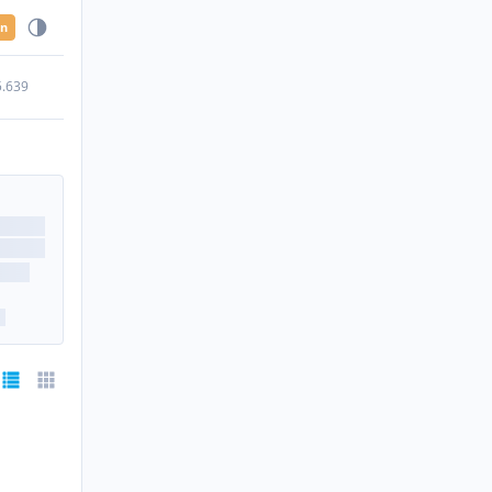
en
5.639