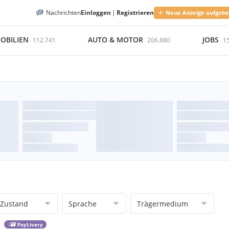
Nachrichten
Einloggen
|
Registrieren
Neue Anzeige aufgeb
OBILIEN
AUTO & MOTOR
JOBS
112.741
206.880
1
Zustand
Sprache
Trägermedium
PayLivery