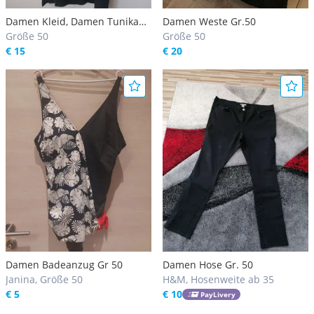
Damen Kleid, Damen Tunika
Damen Weste Gr.50
Gr.50-52
Größe 50
Größe 50
€ 15
€ 20
Damen Badeanzug Gr 50
Damen Hose Gr. 50
Janina, Größe 50
H&M, Hosenweite ab 35
€ 5
€ 10
PayLivery