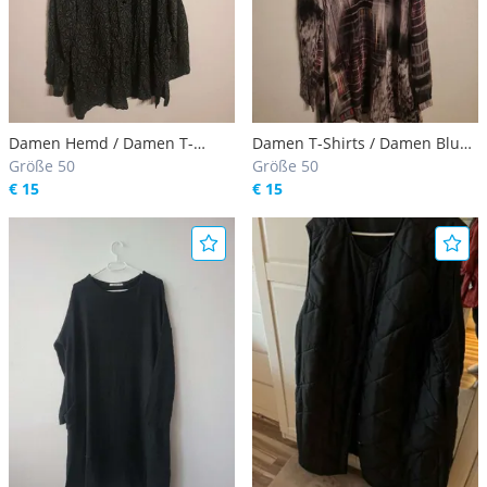
Damen Hemd / Damen T-
Damen T-Shirts / Damen Bluse
Shirts / Damen Bluse Gr.50
Größe 50
Gr.50
Größe 50
€ 15
€ 15