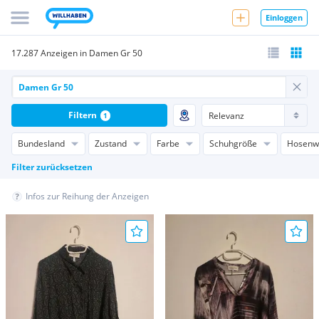
Einloggen
17.287 Anzeigen in Damen Gr 50
Filtern
1
Bundesland
Zustand
Farbe
Schuhgröße
Hosenw
Filter zurücksetzen
Infos zur Reihung der Anzeigen