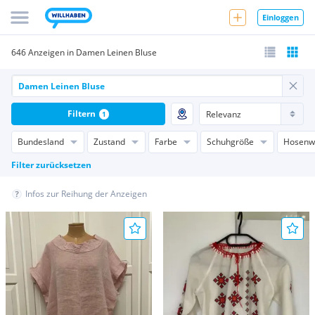
Einloggen
646 Anzeigen in Damen Leinen Bluse
Filtern
1
Bundesland
Zustand
Farbe
Schuhgröße
Hosenw
Filter zurücksetzen
Infos zur Reihung der Anzeigen