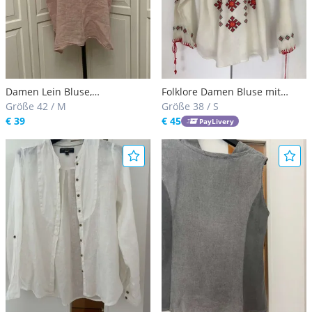
Damen Lein Bluse,
Folklore Damen Bluse mit
Altrosa,100%Lein
Größe 42 / M
Stickerei 100 % Leine / Hippie /
Größe 38 / S
€ 39
Boho / Bohemian / Damen
€ 45
PayLivery
Bluse / Trachtenbluse / Leine
Damen Trachtenbluse