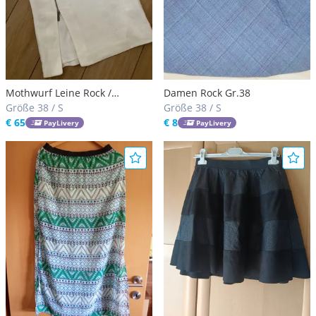
Mothwurf Leine Rock /
Damen Rock Gr.38
Trachten Rock / Damen Rock /
Größe 38 / S
Größe 38 / S
Gr: 38
€ 65
€ 8
PayLivery
PayLivery