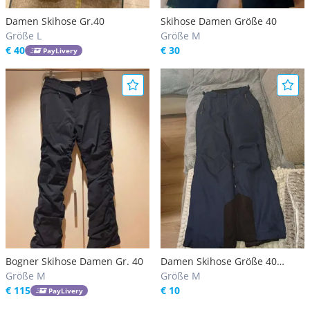
Damen Skihose Gr.40
Skihose Damen Größe 40
Größe L
Größe M
€ 40
€ 30
PayLivery
Bogner Skihose Damen Gr. 40
Damen Skihose Größe 40
Größe M
dunkelblau
Größe M
€ 115
€ 10
PayLivery