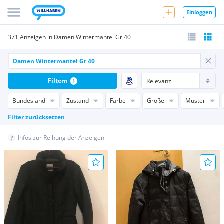
Einloggen
371 Anzeigen in Damen Wintermantel Gr 40
Filtern
1
Bundesland
Zustand
Farbe
Größe
Muster
Filter zurücksetzen
Infos zur Reihung der Anzeigen