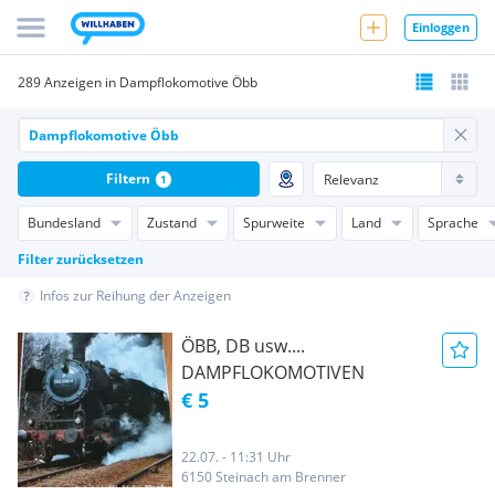
Einloggen
289 Anzeigen in Dampflokomotive Öbb
Filtern
1
Bundesland
Zustand
Spurweite
Land
Sprache
Filter zurücksetzen
Infos zur Reihung der Anzeigen
ÖBB, DB usw....
DAMPFLOKOMOTIVEN
€ 5
22.07. - 11:31 Uhr
6150 Steinach am Brenner