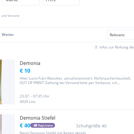
z und Versand
Weiter
Infos zur Reihung d
Demonia
€ 10
Alter Lucio-Fulci-Klassiker, uncut/unzensiert. Nichtraucherhaushalt,
OUT OF PRINT! Zahlung bei Versand bitte per Vorkasse, ich
versende europaweit (auf Wunsch gerne versichert). Ab 50,00 Euro
Bestellwert ist der Versand in Österreich gratis, nach...
23.07. - 07:35 Uhr
4020 Linz
Demonia Stiefel
€ 40
Schuhgröße 40
PayLivery
Neon Demonia Stiefel mit Ketten details