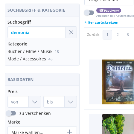
SUCHBEGRIFF & KATEGORIE
PayLivery
Anzeigen mit Käuferschut
Suchbegriff
Filter zurücksetzen
Zurück
1
2
3
Kategorie
Bücher / Filme / Musik
18
Mode / Accessoires
48
BASISDATEN
Preis
zu verschenken
Marke
Marke wählen...