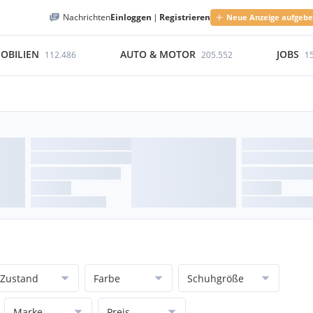
Nachrichten
Einloggen
|
Registrieren
Neue Anzeige aufgeb
OBILIEN
AUTO & MOTOR
JOBS
112.486
205.552
1
Zustand
Farbe
Schuhgröße
Marke
Preis