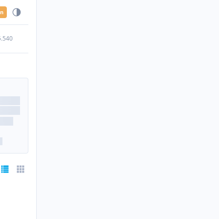
en
5.540