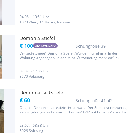
04.08. - 10:51 Uhr
1070 Wien, 07. Bezirk, Neubau
Demonia Stiefel
€ 100
Schuhgröße 39
PayLivery
Verkaufe „neue“ Demonia Stiefel. Wurden nur einmal in der
Wohnung angezogen, leider keine Verwendung mehr dafür .
02.08. - 17:06 Uhr
8570 Voitsberg
Demonia Lackstiefel
€ 60
Schuhgröße 41, 42
Original Demonia Lackstiefel in schwarz. Der Schuh ist neuwertig,
kaum getragen und kommt in Größe 41-42 mit hohem Plateu. Der
Schuh fällt eher groß aus und kann daher von Männern genauso gut
getragen werden. Über Versand kann gerne gesprochen werden. :)
23.07. - 08:38 Uhr
5026 Salzburg