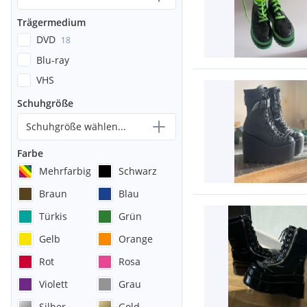
Trägermedium
DVD
18
Blu-ray
VHS
Schuhgröße
Schuhgröße wählen...
Farbe
Mehrfarbig
Schwarz
Braun
Blau
Türkis
Grün
Gelb
Orange
Rot
Rosa
Violett
Grau
Silber
Gold