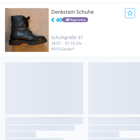
Denkstein Schuhe
€ 40
PayLivery
Schuhgröße 37
28.07. - 07:16 Uhr
8010 Geidorf