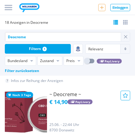
Einloggen
18 Anzeigen in Deocreme
Filtern
1
Bundesland
Zustand
Preis
PayLivery
Filter zurücksetzen
Infos zur Reihung der Anzeigen
~ Deocreme ~
Noch 3 Tage
€ 14,90
PayLivery
25.06. - 22:44 Uhr
8700 Donawitz