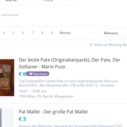
z und Versand
4
5
6
7
8
9
Weiter
Infos zur Reihung d
Der letzte Pate (Originalverpackt), Der Pate, Der
Sizilianer - Mario Puzo
€ 6
PayLivery
Top Zustand Der Letzte Pate ist noch originalverpackt Preis pro
Buch EUR 6,- Bei Abnahme aller 3 Brücher EUR 15,- Versand
Abholung in Wien oder Krems Privatverkauf - Der Verkauf erfolgt
18.07. - 19:40 Uhr
unter Ausschluss jeglicher Gewährleistung. Keine Rücknahme. Aus...
1050 Wien, 05. Bezirk, Margareten
Pat Mallet - Der große Pat Mallet
€ 3
Fixpreis bei Abholung. Versand per Post innerhalb Österreich 5,65