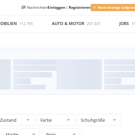
Nachrichten
Einloggen
|
Registrieren
Neue Anzeige aufgeb
OBILIEN
AUTO & MOTOR
JOBS
112.795
207.337
1
Zustand
Farbe
Schuhgröße
Marke
Preis