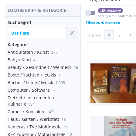
SUCHBEGRIFF & KATEGORIE
PayLivery
Anzeigen mit Käuferschut
Suchbegriff
Filter zurücksetzen
Zurück
1
2
3
Kategorie
Antiquitäten / Kunst
277
Baby / Kind
43
Beauty / Gesundheit / Wellness
26
Boote / Yachten / Jetskis
1
Bücher / Filme / Musik
1.305
Computer / Software
7
Freizeit / Instrumente /
Kulinarik
134
Games / Konsolen
147
Haus / Garten / Werkstatt
13
Kameras / TV / Multimedia
19
KFZ-Zubehör / Motorradteile
18