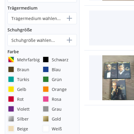
Trägermedium
Trägermedium wählen...
Schuhgröße
Schuhgröße wählen...
Farbe
Mehrfarbig
Schwarz
Braun
Blau
Türkis
Grün
Gelb
Orange
Rot
Rosa
Violett
Grau
Silber
Gold
Beige
Weiß