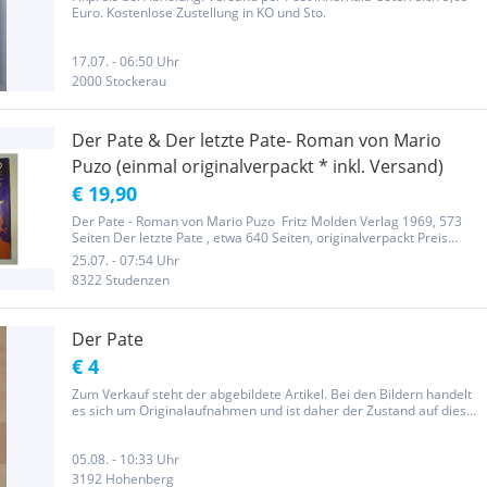
Euro. Kostenlose Zustellung in KO und Sto.
17.07. - 06:50 Uhr
2000 Stockerau
Der Pate & Der letzte Pate- Roman von Mario
Puzo (einmal originalverpackt * inkl. Versand)
€ 19,90
Der Pate - Roman von Mario Puzo Fritz Molden Verlag 1969, 573
Seiten Der letzte Pate , etwa 640 Seiten, originalverpackt Preis
inklusive Versand in Österreich , Privatverkauf, keine
25.07. - 07:54 Uhr
Gewährleistung, Rücknahme oder Umtausch. Wenn Sie mehrere
8322 Studenzen
meiner Bücher...
Der Pate
€ 4
Zum Verkauf steht der abgebildete Artikel. Bei den Bildern handelt
es sich um Originalaufnahmen und ist daher der Zustand auf diesen
ersichtlich. Nein, es ist mir nicht möglich zurück zu rufen (mehrere
hundert Artikel eingestellt). Anfragen daher...
05.08. - 10:33 Uhr
3192 Hohenberg