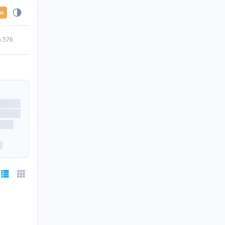
en
5.576