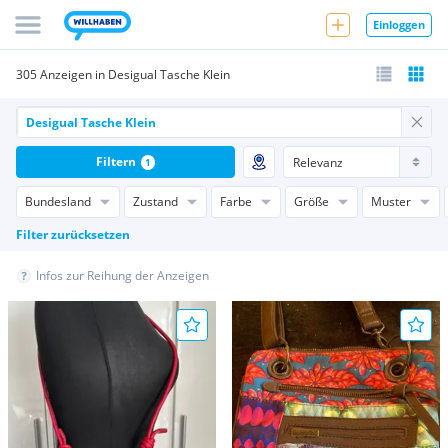
Einloggen
305 Anzeigen in Desigual Tasche Klein
Filtern
1
Bundesland
Zustand
Farbe
Größe
Muster
Filter zurücksetzen
Infos zur Reihung der Anzeigen