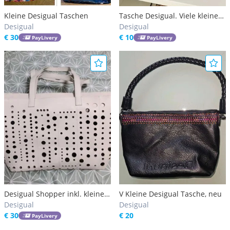
Kleine Desigual Taschen
Tasche Desigual. Viele kleine
Desigual
Nebentäschchen.
Desigual
€ 30
€ 10
PayLivery
PayLivery
Desigual Shopper inkl. kleiner
V Kleine Desigual Tasche, neu
Tasche
Desigual
Desigual
€ 30
€ 20
PayLivery