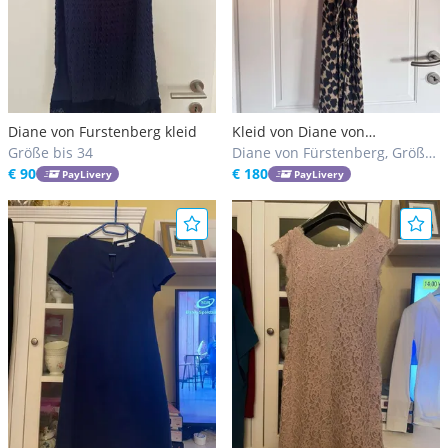
Diane von Furstenberg kleid
Kleid von Diane von
Größe bis 34
Fürstenbeg
Diane von Fürstenberg, Größe
€ 90
44 / L
€ 180
PayLivery
PayLivery