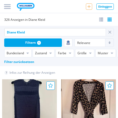
Einloggen
326 Anzeigen in Diane Kleid
Filtern
1
Bundesland
Zustand
Farbe
Größe
Muster
Filter zurücksetzen
Infos zur Reihung der Anzeigen