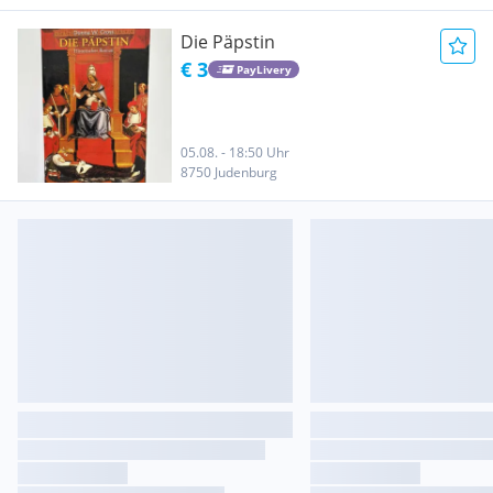
Die Päpstin
€ 3
PayLivery
05.08. - 18:50 Uhr
8750 Judenburg